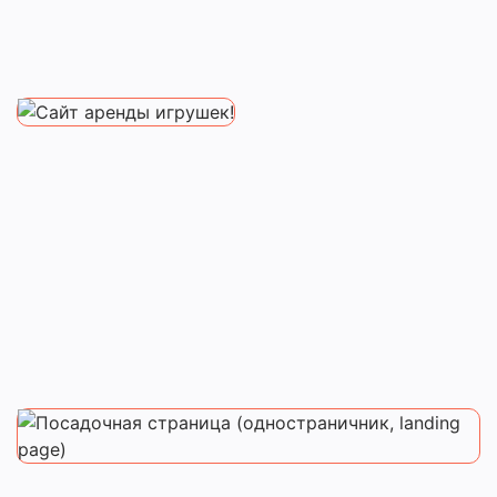
Перейти
Наш заказчик уже не первый год работает в
этой области и научился выбирать
качественные и безопасные игрушки и
предметы быта, необходимые молодым
родителям на короткое время, а также
проводить предарендную подготовку и
дезинфекцию.
Перейти
Разработка умного лендинга,
настраиваемый, удобный и легко